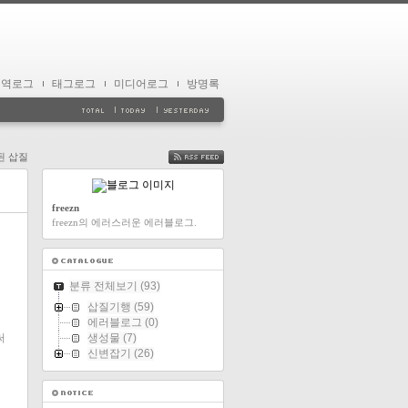
지역로그
태그로그
미디어로그
방명록
된 삽질
FEED
freezn
freezn의 에러스러운 에러블로그.
분류 전체보기
(93)
삽질기행
(59)
에러블로그
(0)
써
생성물
(7)
신변잡기
(26)