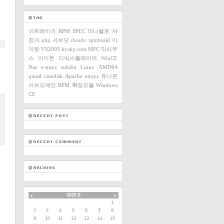
이트레이즈
RPM SPEC
미니벨로
자
전거
php
서브닷
cloudv
rpmbuild
아
이팟
VS2005
kysky.com
MFC
막시무
스
아이폰
디빅스플레이어
WinCE
Nas
e-trayz
subdot
Linux
AMD64
qmail
cinedisk
Apache
etrayz
유니콘
서브도메인
RPM
확장모듈
Windows
CE
2026.8
1
2
3
4
5
6
7
8
9
10
11
12
13
14
15